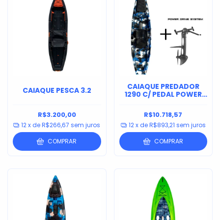
CAIAQUE PREDADOR
CAIAQUE PESCA 3.2
1290 C/ PEDAL POWER
DRIVE SYSTEM
R$3.200,00
R$10.718,57
12
x de
R$266,67
sem juros
12
x de
R$893,21
sem juros
COMPRAR
COMPRAR