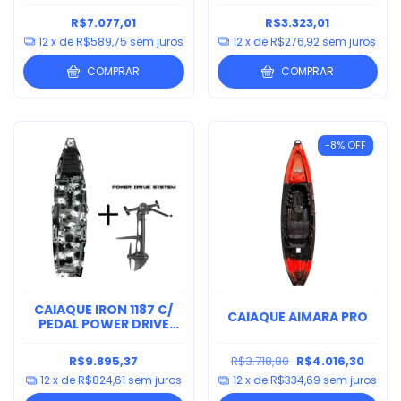
R$7.077,01
R$3.323,01
12
x de
R$589,75
sem juros
12
x de
R$276,92
sem juros
COMPRAR
COMPRAR
-8
%
OFF
CAIAQUE IRON 1187 C/
CAIAQUE AIMARA PRO
PEDAL POWER DRIVE
SYSTEM
R$9.895,37
R$3.718,80
R$4.016,30
12
x de
R$824,61
sem juros
12
x de
R$334,69
sem juros