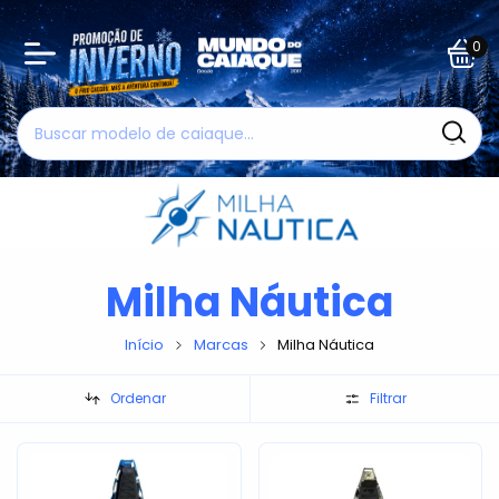
0
Milha Náutica
Início
Marcas
Milha Náutica
Ordenar
Filtrar