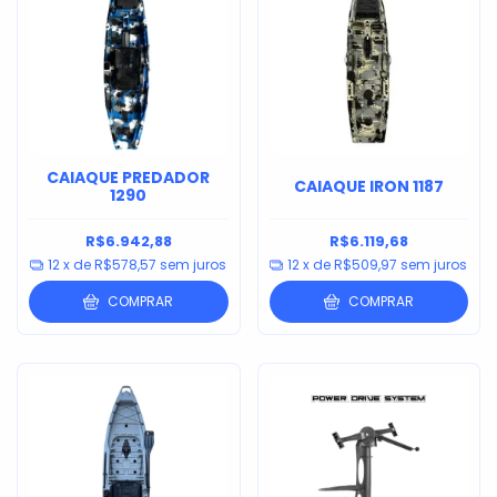
CAIAQUE PREDADOR
CAIAQUE IRON 1187
1290
R$6.942,88
R$6.119,68
12
x de
R$578,57
sem juros
12
x de
R$509,97
sem juros
COMPRAR
COMPRAR