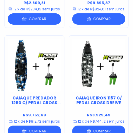
R$2.809,81
R$9.895,37
12
x de
R$234,15
sem juros
12
x de
R$824,61
sem juros
COMPRAR
COMPRAR
CAIAQUE PREDADOR
CAIAQUE IRON 1187 C/
1290 C/ PEDAL CROSS
PEDAL CROSS DREIVE
DRIVE
R$9.752,69
R$8.929,49
12
x de
R$812,72
sem juros
12
x de
R$744,12
sem juros
COMPRAR
COMPRAR