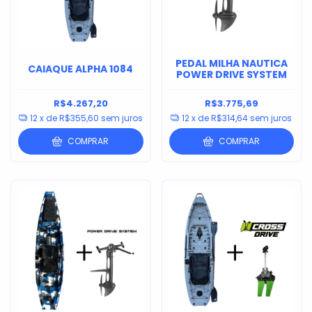
PEDAL MILHA NAUTICA
CAIAQUE ALPHA 1084
POWER DRIVE SYSTEM
R$4.267,20
R$3.775,69
12
x de
R$355,60
sem juros
12
x de
R$314,64
sem juros
COMPRAR
COMPRAR